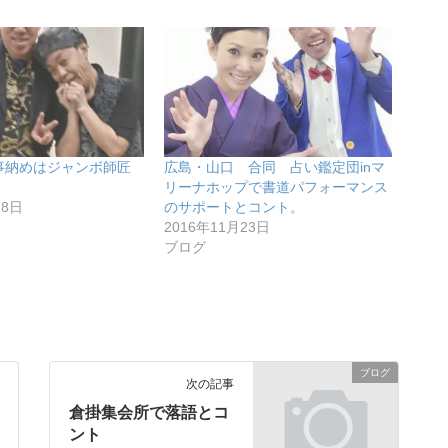
仕事納めはジャンボ師匠
広島・山口 合同 占い鑑定団inマ
リーナホップで書道パフォーマンス
18日
のサポートとコント。
2016年11月23日
ブログ
ブログ
次の記事
倉掛集会所で落語とコ
ント