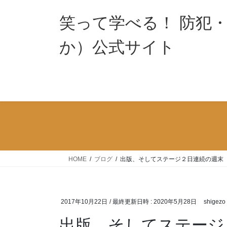
コ
ナ
ン
ビ
笑って学べる！ 防犯
テ
ゲ
ン
ー
か）公式サイト
ツ
シ
へ
ョ
ス
ン
キ
に
ッ
移
プ
動
HOME
ブログ
出版、そしてステージ２日連続の週末
2017年10月22日
/ 最終更新日時 :
2020年5月28日
shigezo
出版、そしてステージ